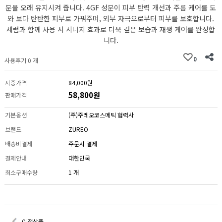
분을 오래 유지시켜 줍니다. 4GF 성분이 피부 탄력 개선과 주름 케어를 도
와 보다 탄탄한 피부로 가꿔주며, 외부 자극으로부터 피부를 보호합니다.
세럼과 함께 사용 시 시너지 효과로 더욱 깊은 보습과 재생 케어를 완성합
니다.
0
사용후기 0 개
시중가격
84,000원
58,800원
판매가격
기본옵션
(주)주레오코스메틱 협력사
브랜드
ZUREO
배송비결제
주문시 결제
결제안내
대한민국
최소구매수량
1 개
이전상품