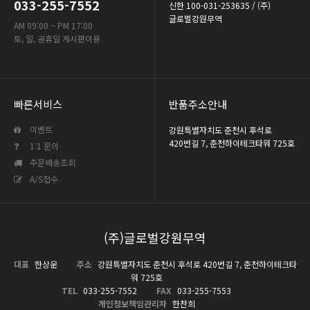
033-255-7552
신한 100-031-253635 / (주)
글로벌강원무역
AM 09:00 ~ PM 17:00
토, 일, 공휴일 게시판이용
빠른서비스
반품주소안내
이벤트
강원특별자치도 춘천시 후석로
420번길 7, 춘천하이테크타워 725호
1:1 문의
주문배송조회
A/S접수
(주)글로벌강원무역
대표
한상운
주소
강원특별자치도 춘천시 후석로 420번길 7, 춘천하이테크타
워 725호
TEL
033-255-7552
FAX
033-255-7553
개인정보책임관리자
한찬희