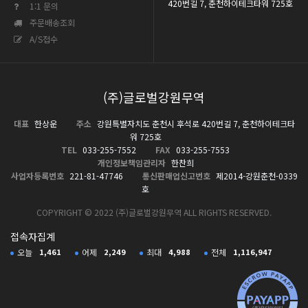
420번길 7, 춘천하이테크타워 725호
1:1 문의
주문배송조회
A/S접수
(주)글로벌강원무역
대표
한상운
주소
강원특별자치도 춘천시 후석로 420번길 7, 춘천하이테크타
워 725호
TEL
033-255-7552
FAX
033-255-7553
개인정보책임관리자
한찬희
사업자등록번호
221-81-47746
통신판매업신고번호
제2014-강원춘천-0339
호
COPYRIGHT © 2022 (주)글로벌강원무역 ALL RIGHTS RESERVED.
접속자집계
오늘
1,461
어제
2,249
최대
4,988
전체
1,116,947