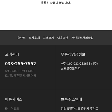
등록된 상품이 없습니다.
홈으로
회사소개
고객후기
이용약관
개인정보처리방침
고객센터
무통장입금정보
033-255-7552
신한 100-031-253635 / (주)
글로벌강원무역
AM 09:00 ~ PM 17:00
토, 일, 공휴일 게시판이용
빠른서비스
반품주소안내
이벤트
강원특별자치도 춘천시 후석로