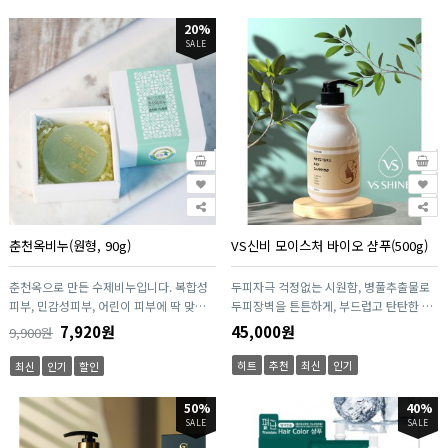
20%
SALE
춘천옥비누(원형, 90g)
VS신비 모이스처 바이오 샴푸(500g)
춘천옥으로 만든 수제비누입니다. 복합성
두피자극 걱정없는 시원함, 병풀추출물로
피부, 민감성피부, 어린이 피부에 딱 맞는
두피장벽을 튼튼하게, 부드럽고 탄탄한 모
좋은 비누입니다.
발을 가꿔 줍니다.
7,920원
45,000원
9,900원
히트
추천
최신
인기
최신
인기
할인
50%
40%
SALE
SALE