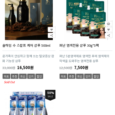
솔하임 수 스칼프 케어 샴푸 500ml
펴난 염색전용 샴푸 30g*5팩
온가족이 안심하고 함께 쓰는 탈모증상 완
펴난 5분염색제로 염색한 후에 염색제의
화 기능성 샴푸
착색을 도와주는 염색전용 샴푸
16,500원
7,500원
33,000원
12,500원
히트
추천
최신
인기
할인
히트
추천
최신
인기
할인
Sold Out
50%
SALE