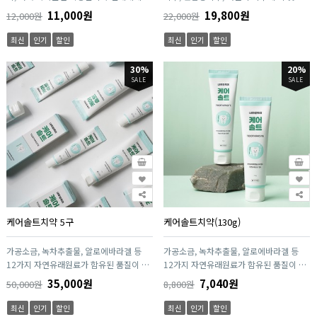
유일한 연옥광산인 춘천연옥을 이용하여
좋은 비누입니다.
11,000원
19,800원
12,000원
22,000원
만든 수제 옥비누입니다.
최신
인기
할인
최신
인기
할인
30%
20%
SALE
SALE
케어솔트치약 5구
케어솔트치약(130g)
가공소금, 녹차추출물, 알로에바라겔 등
가공소금, 녹차추출물, 알로에바라겔 등
12가지 자연유래원료가 함유된 품질이 우
12가지 자연유래원료가 함유된 품질이 우
수한 치약입니다.
수한 치약입니다.
35,000원
7,040원
50,000원
8,800원
최신
인기
할인
최신
인기
할인