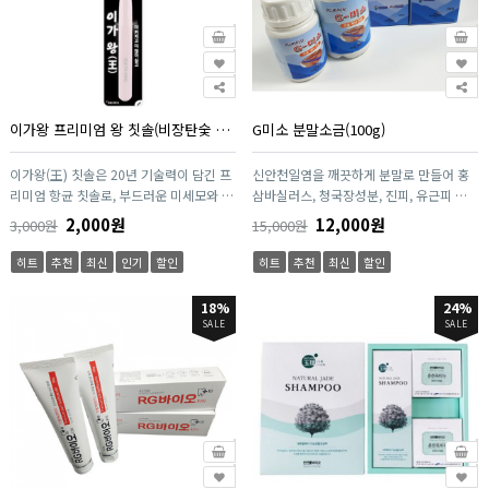
이가왕 프리미엄 왕 칫솔(비장탄숯 항균칫솔, 1P)
G미소 분말소금(100g)
이가왕(王) 칫솔은 20년 기술력이 담긴 프
신안천일염을 깨끗하게 분말로 만들어 홍
리미엄 항균 칫솔로, 부드러운 미세모와 강
삼바실러스, 청국장성분, 진피, 유근피 등
력한 5겹 항균모가 치아와 잇몸을 동시에
을 함유하여 잇몸질환, 구강청결에 도움을
2,000원
12,000원
3,000원
15,000원
보호합니다. 독자적인 황금 실버모와 항균
주는 분말 소금입니다.
PET 소재를 사용해 세균 번식을 억제하며,
히트
추천
최신
인기
할인
히트
추천
최신
할인
치과기기 수준의 꼼꼼한 제조 시스템으로
안전성을 강화했습니다. 치간 깊숙이 닿는
18%
24%
0.18mm 미세모와 인체공학적 헤드 디자
SALE
SALE
인으로 일상 양치 효과를 극대화한 고품격
기능성 칫솔입니다.