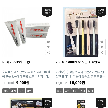
18%
17%
SALE
SALE
RG바이오치약(150g)
이가왕 프리미엄 왕 칫솔(비장탄숯 항균칫솔, 4P)
홍삼 바실러스 분말가루를 소금에 접목하
이가왕(王) 칫솔은 치과 전문가가 먼저 인
여 만든 잇몸케어 전용 소금 치약입니다.
정한 프리미엄 기능성 칫솔로, 황금 항균모
구강관리에 도움을 줄 수 있는 기능성 치약
와 초미세모를 결합해 치간 깊숙한 부분까
9,000원
10,000원
11,000원
12,000원
입니다.
지 깔끔하게 세정합니다. 2중 구조 미세모
가 플라그를 효과적으로 제거하며, 특수 설
히트
추천
최신
할인
히트
추천
최신
인기
할인
계된 슬림 헤드가 잇몸 자극을 최소화합니
다. 고급 PET 손잡이와 인체공학적 디자인
17%
33%
으로 사용 편의성을 높였고, 20년 제조 노
SALE
SALE