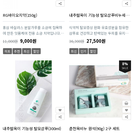
RG바이오치약(150g)
내추럴옥이 기능성 탈모샴푸비누세트(샴푸 300ml*1개, 비누 90g*2개)
홍삼 바실러스 분말가루를 소금에 접목하
식약처 탈모증상 완화 유효성분을 함유한
여 만든 잇몸케어 전용 소금 치약입니다.
샴푸로 건강하고 탄력있는 두피를 유지하
구강관리에 도움을 줄 수 있는 기능성 치약
여 탈모증상을 완화시켜 줍니다. 락토바실
9,000원
27,500원
11,000원
36,300원
입니다.
러스 발효액과 옥정수를 이용하여 개발한
옥효소소금(특허등록)을 첨가해 두피를 깨
히트
추천
최신
할인
최신
인기
할인
긋하게 유지하여 가려움증 완화에 도움을
줍니다. 춘천옥비누 원형은 천연식물성오
8%
일, 아로마 에센셜오일, 원적외선이 방출되
SALE
는 춘천옥분말을 이용하여 만든 천연 수제
비누입니다.
내추럴옥이 기능성 탈모샴푸(300ml)
춘천옥비누 원석(90g) 2구 세트