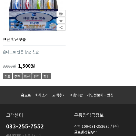
큐린 항균칫솔
은나노로 만든 항균 칫솔
1,500원
3,000원
히트
추천
최신
인기
할인
홈으로
회사소개
고객후기
이용약관
개인정보처리방침
고객센터
무통장입금정보
033-255-7552
신한 100-031-253635 / (주)
글로벌강원무역
AM 09:00 ~ PM 17:00