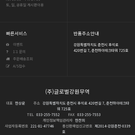
토, 일, 공휴일 게시판이용
빠른서비스
반품주소안내
이벤트
강원특별자치도 춘천시 후석로
420번길 7, 춘천하이테크타워 725호
1:1 문의
주문배송조회
A/S접수
(주)글로벌강원무역
대표
한상운
주소
강원특별자치도 춘천시 후석로 420번길 7, 춘천하이테크타
워 725호
TEL
033-255-7552
FAX
033-255-7553
개인정보책임관리자
한찬희
사업자등록번호
221-81-47746
통신판매업신고번호
제2014-강원춘천-0339
호