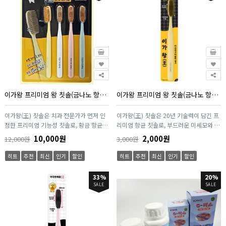
하우를 갖춘 전문 생산라인에서 위생적으
로 제작되어 온 가족이 안심하고 사용할 수
있는 고품격 항균 칫솔입니다.
이가왕 프리미엄 왕 칫솔(금나노 항균칫솔, 4P)
이가왕 프리미엄 왕 칫솔(금나노 항균칫솔, 1P)
이가왕(王) 칫솔은 치과 전문가가 먼저 인
이가왕(王) 칫솔은 20년 기술력이 담긴 프
정한 프리미엄 기능성 칫솔로, 황금 항균모
리미엄 항균 칫솔로, 부드러운 미세모와 강
와 초미세모를 결합해 치간 깊숙한 부분까
력한 5겹 항균모가 치아와 잇몸을 동시에
10,000원
2,000원
12,000원
3,000원
지 깔끔하게 세정합니다. 2중 구조 미세모
보호합니다. 독자적인 황금 실버모와 항균
가 플라그를 효과적으로 제거하며, 특수 설
PET 소재를 사용해 세균 번식을 억제하며,
히트
추천
최신
인기
할인
히트
추천
최신
인기
할인
계된 슬림 헤드가 잇몸 자극을 최소화합니
치과기기 수준의 꼼꼼한 제조 시스템으로
다. 고급 PET 손잡이와 인체공학적 디자인
안전성을 강화했습니다. 치간 깊숙이 닿는
33%
20%
으로 사용 편의성을 높였고, 20년 제조 노
0.18mm 미세모와 인체공학적 헤드 디자
SALE
SALE
하우를 갖춘 전문 생산라인에서 위생적으
인으로 일상 양치 효과를 극대화한 고품격
로 제작되어 온 가족이 안심하고 사용할 수
기능성 칫솔입니다.
있는 고품격 항균 칫솔입니다.