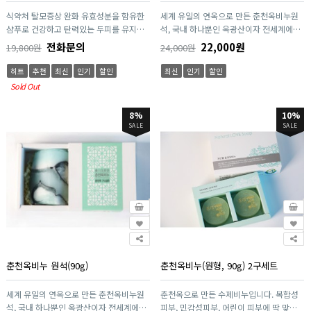
식약처 탈모증상 완화 유효성분을 함유한
세계 유일의 연옥으로 만든 춘천옥비누원
샴푸로 건강하고 탄력있는 두피를 유지하
석, 국내 하나뿐인 옥광산이자 전세계에서
여 탈모증상을 완화시켜 줍니다. 락토바실
유일한 연옥광산인 춘천연옥을 이용하여
전화문의
22,000원
19,800원
24,000원
러스 발효액과 옥정수를 이용하여 개발한
만든 수제 옥비누입니다.
옥효소소금(특허등록)을 첨가해 두피를 깨
히트
추천
최신
인기
할인
최신
인기
할인
긋하게 유지하여 가려움증 완화에 도움을
Sold Out
줍니다.
8%
10%
SALE
SALE
춘천옥비누 원석(90g)
춘천옥비누(원형, 90g) 2구세트
세계 유일의 연옥으로 만든 춘천옥비누원
춘천옥으로 만든 수제비누입니다. 복합성
석, 국내 하나뿐인 옥광산이자 전세계에서
피부, 민감성피부, 어린이 피부에 딱 맞는