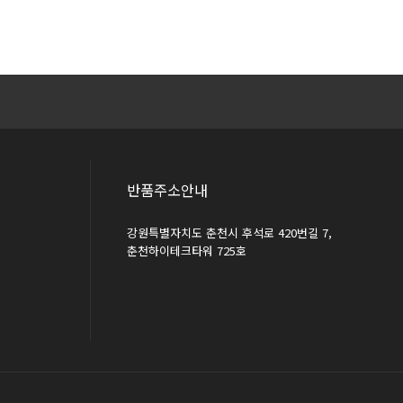
반품주소안내
강원특별자치도 춘천시 후석로 420번길 7,
춘천하이테크타워 725호