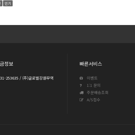
신
인기
금정보
빠른서비스
031-253635 / (주)글로벌강원무역
이벤트
1:1 문의
주문배송조회
A/S접수