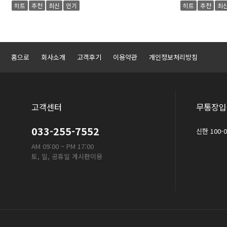
히트
추천
최신
인기
히트
추천
최
홈으로
회사소개
고객후기
이용약관
개인정보처리방침
고객센터
무통장입
033-255-7552
신한 100-
AM 09:00 ~ PM 17:00
토, 일, 공휴일 게시판이용