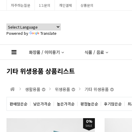
자주하는질문
1:1문의
개인결제
상품문의
Powered by
Translate
화장품 / 이미용기
식품 / 음료
기타 위생용품 상품리스트
생활용품
위생용품
기타 위생용품
판매많은순
낮은가격순
높은가격순
평점높은순
후기많은순
최
0%
SALE