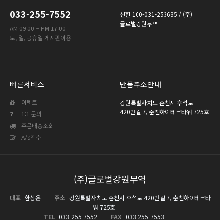
033-255-7552
신한 100-031-253635 / (주)
글로벌강원무역
AM 09:00 ~ PM 17:00
토, 일, 공휴일 게시판이용
빠른서비스
반품주소안내
이벤트
강원특별자치도 춘천시 후석로
420번길 7, 춘천하이테크타워 725호
1:1 문의
주문배송조회
A/S접수
(주)글로벌강원무역
대표
한상운
주소
강원특별자치도 춘천시 후석로 420번길 7, 춘천하이테크타
워 725호
TEL
033-255-7552
FAX
033-255-7553