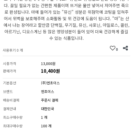
다. 끓일 필요가 없는 간편한 제품이며 뜨거운 물만 넣어서 저어주면 죽으
로 완성됩니다. 마에 들어가 있는 "뮤신" 성분은 위점막에 코팅을 입혀주
어서 위벽을 보호해주며 소화활동 및 위 건강에 도움이 됩니다. "마"는 산
에서 나는 장어라고 할만큼 단백질, 무기질, 뮤신, 사포닌, 아밀로스, 콜린,
아르기닌, 디오스게닌 등 많은 영양성분이 들어 있어 더욱 건강하게 즐길
수 있는 식품입니다.
0
사용후기 0 개
시중가격
13,000원
10,400원
판매가격
기본옵션
(주)엔초이스
브랜드
엔초이스
배송비결제
주문시 결제
결제안내
대한민국
최소구매수량
1 개
최대구매수량
100 개