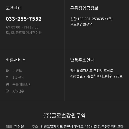
고객센터
무통장입금정보
033-255-7552
신한 100-031-253635 / (주)
글로벌강원무역
AM 09:00 ~ PM 17:00
토, 일, 공휴일 게시판이용
빠른서비스
반품주소안내
이벤트
강원특별자치도 춘천시 후석로
420번길 7, 춘천하이테크타워 725호
1:1 문의
주문배송조회
A/S접수
(주)글로벌강원무역
대표
한상운
주소
강원특별자치도 춘천시 후석로 420번길 7, 춘천하이테크타