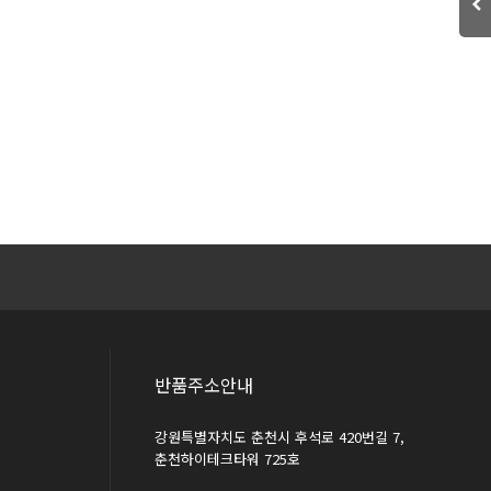
반품주소안내
강원특별자치도 춘천시 후석로 420번길 7,
춘천하이테크타워 725호