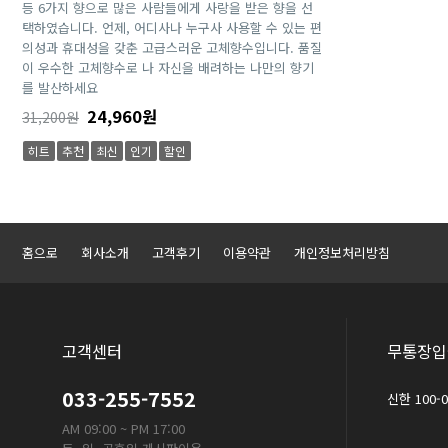
등 6가지 향으로 많은 사람들에게 사랑을 받은 향을 선
택하였습니다. 언제, 어디사나 누구사 사용할 수 있는 편
의성과 휴대성을 갖춘 고급스러운 고체향수입니다. 품질
이 우수한 고체향수로 나 자신을 배려하는 나만의 향기
를 발산하세요
24,960원
31,200원
히트
추천
최신
인기
할인
홈으로
회사소개
고객후기
이용약관
개인정보처리방침
고객센터
무통장입
033-255-7552
신한 100-
AM 09:00 ~ PM 17:00