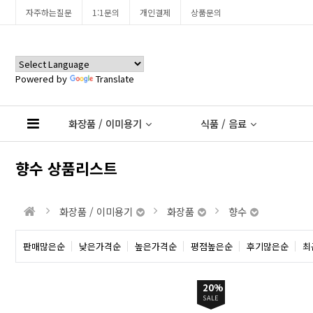
자주하는질문
1:1문의
개인결제
상품문의
Powered by
Translate
화장품 / 이미용기
식품 / 음료
향수 상품리스트
화장품 / 이미용기
화장품
향수
판매많은순
낮은가격순
높은가격순
평점높은순
후기많은순
최
20%
SALE