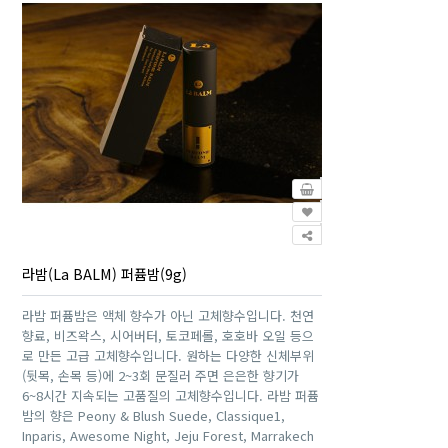
라밤(La BALM) 퍼퓸밤(9g)
라밤 퍼퓸밤은 액체 향수가 아닌 고체향수입니다. 천연
향료, 비즈왁스, 시어버터, 토코페롤, 호호바 오일 등으
로 만든 고급 고체향수입니다. 원하는 다양한 신체부위
(뒷목, 손목 등)에 2~3회 문질러 주면 은은한 향기가
6~8시간 지속되는 고품질의 고체향수입니다. 라밤 퍼퓸
밤의 향은 Peony & Blush Suede, Classique1,
Inparis, Awesome Night, Jeju Forest, Marrakech