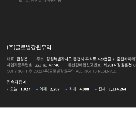
토, 일, 공휴일 게시판이용
(주)글로벌강원무역
대표
한상운
주소
강원특별자치도 춘천시 후석로 420번길 7, 춘천하이테
사업자등록번호
221-81-47746
통신판매업신고번호
제2014-강원춘천-0
COPYRIGHT © 2022 (주)글로벌강원무역 ALL RIGHTS RESERVED.
접속자집계
오늘
어제
최대
전체
1,027
2,207
4,988
1,114,264