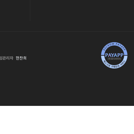
임관리자
한찬희