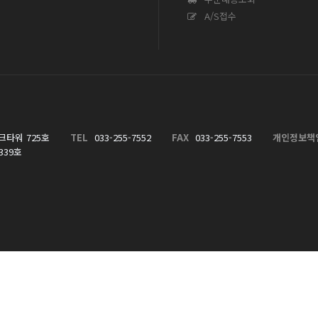
A/S접수
크타워 725호
TEL
033-255-7552
FAX
033-255-7553
개인정보책
339호