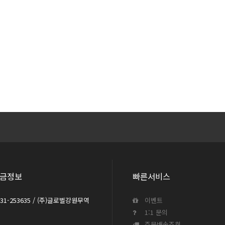
금정보
빠른서비스
031-253635 / (주)글로벌강원무역
이벤트
1:1 문의
주문배송조회